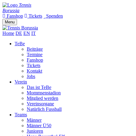
Tennis
Borussia
Fanshop
Tickets
Spenden
Menu
Home
DE
EN
IT
TeBe
Beiträge
Termine
Fanshop
Tickets
Kontakt
Jobs
Verein
Das ist TeBe
Mommsenstadion
Mitglied werden
Vereinsorgane
Natürlich Fussball
Teams
Männer
Männer Ü50
Junioren