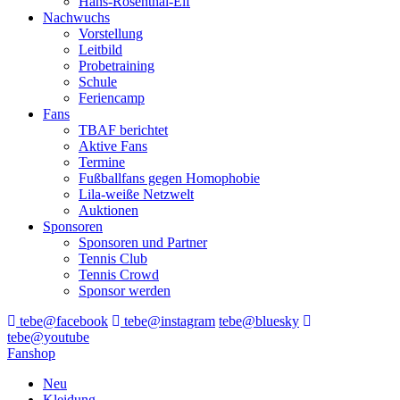
Hans-Rosenthal-Elf
Nachwuchs
Vorstellung
Leitbild
Probetraining
Schule
Feriencamp
Fans
TBAF berichtet
Aktive Fans
Termine
Fußballfans gegen Homophobie
Lila-weiße Netzwelt
Auktionen
Sponsoren
Sponsoren und Partner
Tennis Club
Tennis Crowd
Sponsor werden
tebe@facebook
tebe@instagram
tebe@bluesky
tebe@youtube
Fanshop
Neu
Kleidung