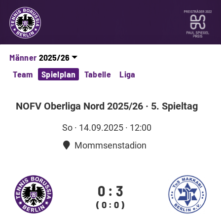
Männer
Team
Spielplan
Tabelle
Liga
NOFV Oberliga Nord 2025/26
·
5. Spieltag
So
· 14.09.2025 · 12:00
Mommsenstadion
0
:
3
( 0 : 0 )