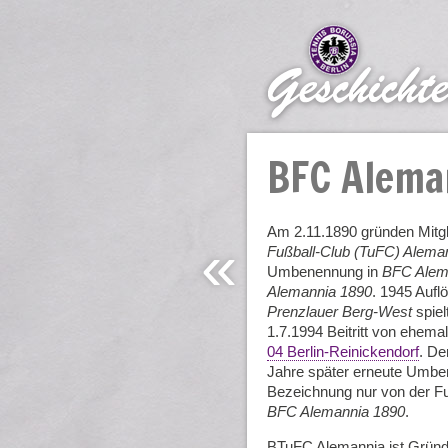
BFC Alema
Am 2.11.1890 gründen Mitgl
«
Fußball-Club (TuFC) Alema
Umbenennung in
BFC Alema
Alemannia 1890
. 1945 Aufl
Prenzlauer Berg-West
spiel
1.7.1994 Beitritt von ehem
04 Berlin-Reinickendorf
. De
Jahre später erneute Umbe
Bezeichnung nur von der Fuß
BFC Alemannia 1890
.
BTuFC Alemannia ist Gründ