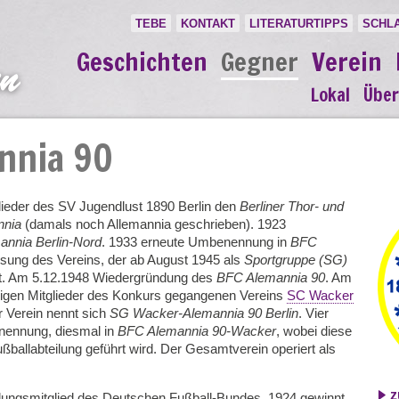
TEBE
KONTAKT
LITERATURTIPPS
SCHL
Geschichten
Gegner
Verein
Lokal
Über
nnia 90
ieder des SV Jugendlust 1890 Berlin den
Berliner Thor- und
nnia
(damals noch Allemannia geschrieben). 1923
nnia Berlin-Nord
. 1933 erneute Umbenennung in
BFC
ösung des Vereins, der ab August 1945 als
Sportgruppe (SG)
t. Am 5.12.1948 Wiedergründung des
BFC Alemannia 90
. Am
aligen Mitglieder des Konkurs gegangenen Vereins
SC Wacker
r Verein nennt sich
SG Wacker-Alemannia 90 Berlin
. Vier
nennung, diesmal in
BFC Alemannia 90-Wacker
, wobei diese
ballabteilung geführt wird. Der Gesamtverein operiert als
z
ungsmitglied des Deutschen Fußball-Bundes. 1924 gewinnt