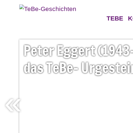
TEBE
K
Geschichten
Gegne
Peter
Eggert
(1943
Persönlichkeiten
das
TeBe-
Urgestei
«