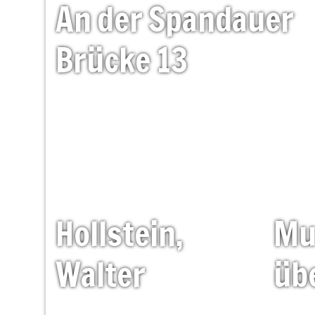
An
der
Spandauer
Brücke
13
Hollstein,
Mu
Walter
üb