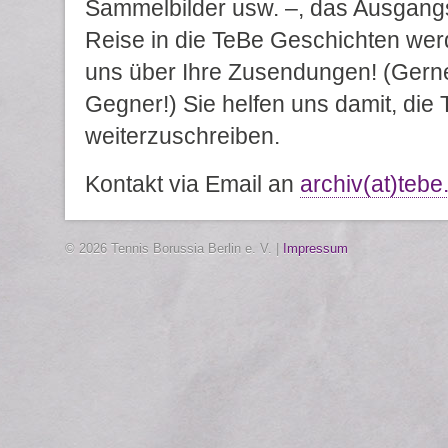
Sammelbilder usw. –, das Ausgangs
Reise in die TeBe Geschichten wer
uns über Ihre Zusendungen! (Gerne
Gegner!) Sie helfen uns damit, die
weiterzuschreiben.
Kontakt via Email an
archiv(at)tebe
© 2026 Tennis Borussia Berlin e. V. |
Impressum