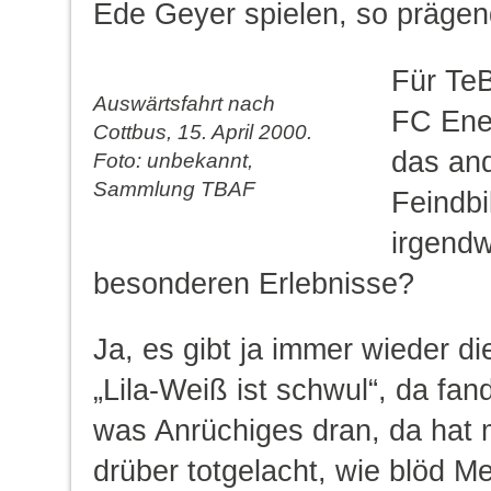
Ede Geyer spielen, so prägen
Für TeB
Auswärtsfahrt nach
FC Ener
Cottbus, 15. April 2000.
das an
Foto: unbekannt,
Sammlung TBAF
Feindbi
irgend
besonderen Erlebnisse?
Ja, es gibt ja immer wieder d
„Lila-Weiß ist schwul“, da fan
was Anrüchiges dran, da hat 
drüber totgelacht, wie blöd M