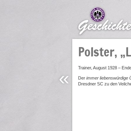
Polster, „
Trainer, August 1928 – End
«
Der
immer liebenswürdige 
Dresdner SC zu den Veilche