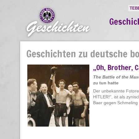
TEB
Geschic
Geschichten zu deutsche b
„Oh, Brother, C
The Battle of the Max
zu tun hatte
Der unbekannte Fotore
HITLER!“, ist als zyn
Baer gegen Schmeling a