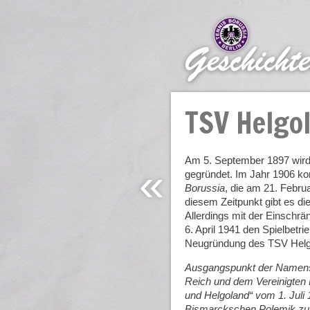
TSV Helgo
Am 5. September 1897 wir
«
gegründet. Im Jahr 1906 k
Borussia
, die am 21. Febru
diesem Zeitpunkt gibt es di
Allerdings mit der Einschr
6. April 1941 den Spielbetr
Neugründung des TSV Helg
Ausgangspunkt der Namensg
Reich und dem Vereinigten K
und Helgoland“ vom 1. Juli
Bismarckschen Polemik zum