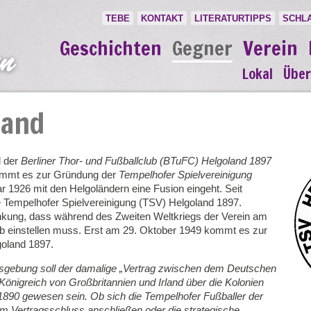
TEBE
KONTAKT
LITERATURTIPPS
SCHL
Geschichten
Gegner
Verein
Lokal
Über
land
d der
Berliner Thor- und Fußballclub (BTuFC) Helgoland 1897
ommt es zur Gründung der
Tempelhofer Spielvereinigung
ar 1926 mit den Helgoländern eine Fusion eingeht. Seit
e Tempelhofer Spielvereinigung
(TSV) Helgoland 1897
.
änkung, dass während des Zweiten Weltkriegs der Verein am
ieb einstellen muss. Erst am 29. Oktober 1949 kommt es zur
oland 1897.
ebung soll der damalige „Vertrag zwischen dem Deutschen
önigreich von Großbritannien und Irland über die Kolonien
 1890 gewesen sein. Ob sich die Tempelhofer Fußballer der
 Vertragsschluss anschließen oder die strategische