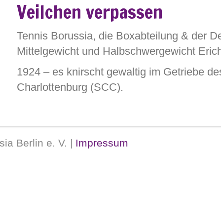
Veilchen verpassen
Lietzenburgerstr. 36.
Sehr geehrter Herr Pr
nen Brief, der ihm außerordentlich schwer fällt.
Tennis Borussia, die Boxabteilung & der D
Mittelgewicht und Halbschwergewicht Erich
1924 – es knirscht gewaltig im Getriebe de
Charlottenburg (SCC).
Die im Sommer 1920 gegründete Boxabteil
ry Stein hält zwei Jahre lang den deutschen Ama
2 & 1923), bevor er erfolgreich ins Profilager w
a Berlin e. V. |
Impressum