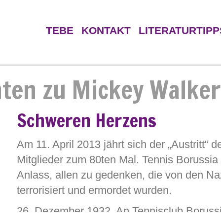
TEBE
KONTAKT
LITERATURTIPP
ten
Gegner
Verein
ten zu Mickey Walker
hkeiten
Schweren Herzens
Am 11. April 2013 jährt sich der „Austritt“ d
Mitglieder zum 80ten Mal. Tennis Borussi
Anlass, allen zu gedenken, die von den Naz
terrorisiert und ermordet wurden.
26. Dezember 1932. An Tennisclub Borussi