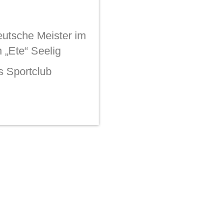
äsident
, beginnt
 [...]
eutsche Meister im
 „Ete“ Seelig
s Sportclub
ung entwickelt
teurtitel im
echselt. [...]