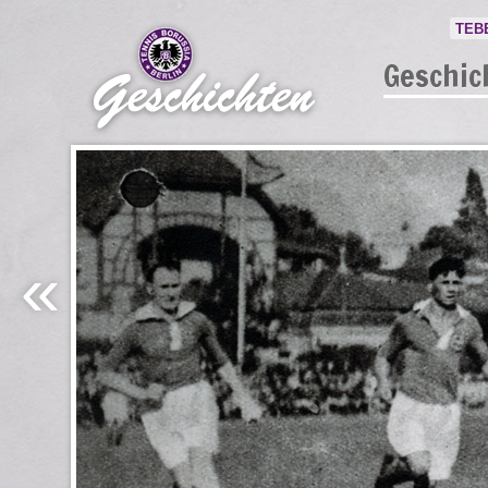
TEB
Geschic
«