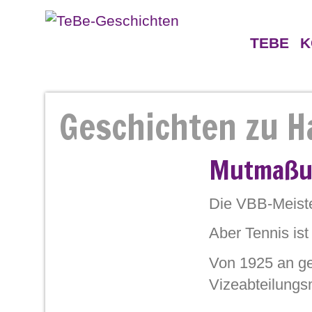
TEBE
K
Geschichten
Gegne
Geschichten zu 
Persönlichkeiten
Mutmaßun
Die VBB-Meiste
Aber Tennis is
Von 1925 an gel
Vizeabteilungs
1926 und 1927 