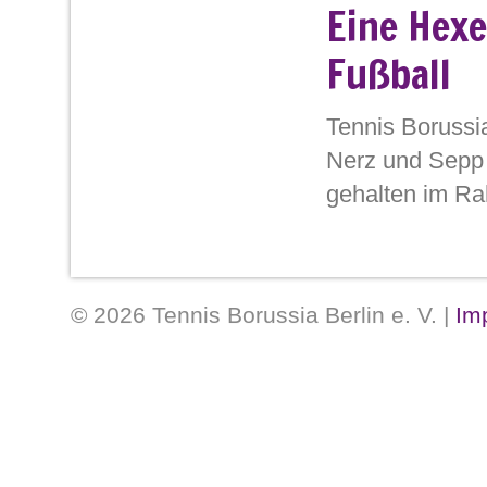
Eine Hex
zweigleisigen Berliner Oberliga in ein
Fußball
Tennis Borussia
Nerz und Sepp 
gehalten im R
L
[iebe]
Tennis-
aus Birmingham an seinen Berliner V
Wanderers gegen Manchester City, [d
© 2026 Tennis Borussia Berlin e. V. |
Im