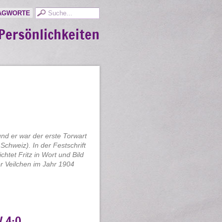
AGWORTE
Persönlichkeiten
und er war der erste Torwart
chweiz). In der Festschrift
htet Fritz in Wort und Bild
er Veilchen im Jahr 1904
V 4:0