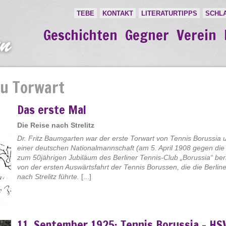
TEBE
KONTAKT
LITERATURTIPPS
SCHL
Geschichten
Gegner
Verein
zu Torwart
Das erste Mal
Die Reise nach Strelitz
Dr. Fritz Baumgarten war der erste Torwart von Tennis Borussia 
einer deutschen Nationalmannschaft (am 5. April 1908 gegen die S
zum 50jährigen Jubiläum des Berliner Tennis-Club „Borussia“ beric
von der ersten Auswärtsfahrt der Tennis Borussen, die die Berlin
nach Strelitz führte.
[...]
11. September 1925: Tennis Borussia – HS