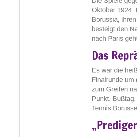
Die Spiele geg
[…]
Oktober 1924. 
Borussia, ihre
besteigt den N
nach Paris geh
besonderen Spi
Das Repr
sechs […]
Es war die hei
Finalrunde um d
zum Greifen nah
Punkt. Bußtag,
Tennis Borusse
abgestellt. Zu 
„Prediger
Spiele an einem […]