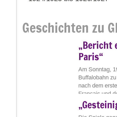
Geschichten zu Gl
„Bericht
Paris“
Am Sonntag, 19
Buffalobahn zu
nach dem erste
Français und de
„Gesteini
und eine deuts
ein Politikum — und hoch umstritten. 