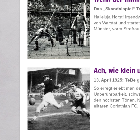
Das „Skandalspiel“ T
Halleluja Horst! Irgend
von Warstat und starte
Münster, vorm Strafrau
Ach, wie klein 
13. April 1925: TeBe 
So erregt erlebt man de
Unberührbarkeit, schwä
den höchsten Tönen. 
elitären Corinthian FC,