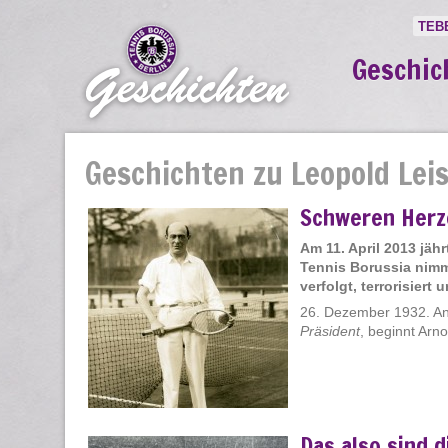
TEB
Geschic
Geschichten zu Leopold Lei
Schweren Herz
Am 11. April 2013 jähr
Tennis Borussia nimm
verfolgt, terrorisiert
26. Dezember 1932. An 
Präsident
, beginnt Arno
Das also sind