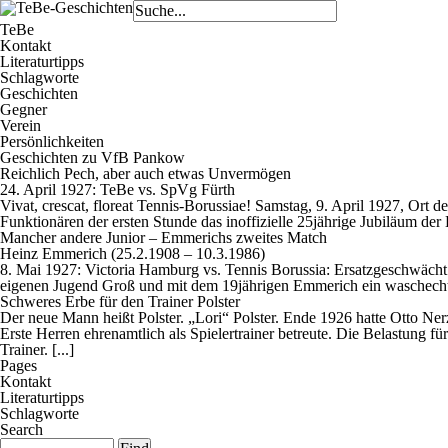
TeBe
Kontakt
Literaturtipps
Schlagworte
Geschichten
Gegner
Verein
Persönlichkeiten
Geschichten zu VfB Pankow
Reichlich Pech, aber auch etwas Unvermögen
24. April 1927: TeBe vs. SpVg Fürth
Vivat, crescat, floreat Tennis-Borussiae!
Samstag, 9. April 1927, Ort d
Funktionären der ersten Stunde das inoffizielle 25jährige Jubiläum der L
Mancher andere Junior – Emmerichs zweites Match
Heinz Emmerich (25.2.1908 – 10.3.1986)
8. Mai 1927: Victoria Hamburg vs. Tennis Borussia: Ersatzgeschwächt 
eigenen Jugend Groß und mit dem 19jährigen Emmerich ein
waschecht
Schweres Erbe für den Trainer Polster
Der neue Mann heißt Polster. „Lori“ Polster. Ende 1926 hatte Otto Ner
Erste Herren ehrenamtlich als Spielertrainer betreute. Die Belastung
Trainer. [...]
Pages
Kontakt
Literaturtipps
Schlagworte
Search