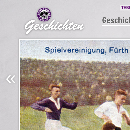
TEB
Geschic
«