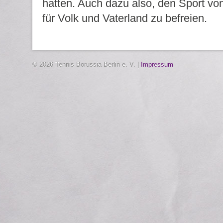
hatten. Auch dazu also, den Sport vo
für Volk und Vaterland zu befreien.
© 2026 Tennis Borussia Berlin e. V. |
Impressum