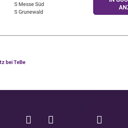
S Messe Süd
AN
S Grunewald
tz bei TeBe