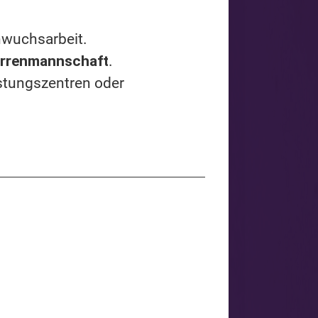
hwuchsarbeit.
errenmannschaft
.
stungszentren oder