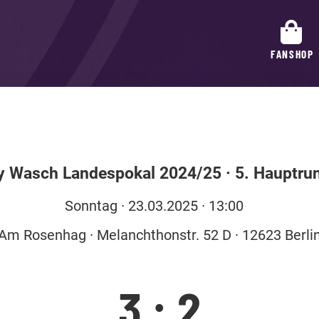
FANSHOP
 Wasch Landespokal 2024/25
·
5. Hauptru
So
nntag
· 23.03.2025 · 13:00
Am Rosenhag · Melanchthonstr. 52 D · 12623 Berli
3
:
2