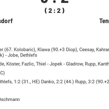
( 2 : 2 )
sdorf
Ten
er (67. Kolobaric), Klawa (90.+3 Diop), Ceesay, Kahr
) - Jobe, Dethlefs
e, Köster, Fazlic, Thiel - Jopek - Gladrow, Rupp, Kanthe
SC)
ethlefs, 1:2 (31., HE) Danko, 2:2 (44.) Rupp, 3:2 (90.
, Oschmann