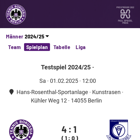
Männer
Team
Spielplan
Tabelle
Liga
Testspiel 2024/25
·
Sa
· 01.02.2025 · 12:00
Hans-Rosenthal-Sportanlage · Kunstrasen ·
Kühler Weg 12 · 14055 Berlin
4
:
1
( 1 : 0 )