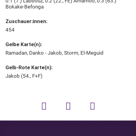
0:1 (7.) Labbouz, 0:2 (22., FE) Amamoo, 0:3 (63.)
Bokake-Befonga
Zuschauer:innen:
454
Gelbe Karte(n):
Ramadan, Danko - Jakob, Storm, El-Meguid
Gelb-Rote Karte(n):
Jakob (54., F+F)