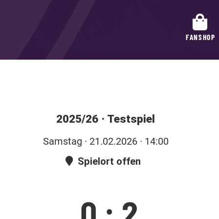
FANSHOP
2025/26
·
Testspiel
Sa
mstag
· 21.02.2026 · 14:00
Spielort offen
0
:
2