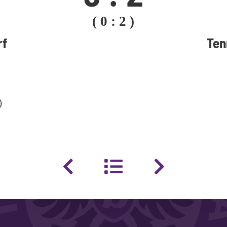
( 0 : 2 )
rf
Ten
)