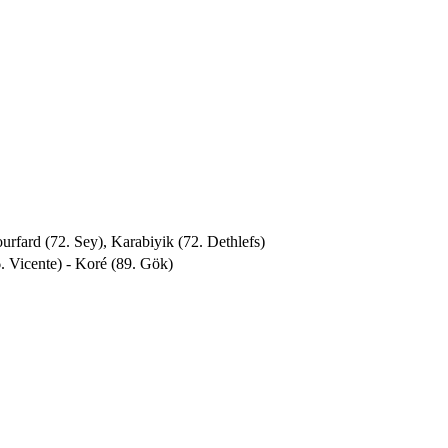
rfard (72. Sey), Karabiyik (72. Dethlefs)
 Vicente) - Koré (89. Gök)