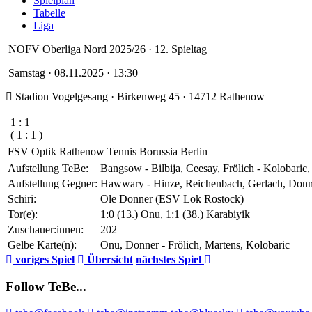
Spielplan
Tabelle
Liga
NOFV Oberliga Nord 2025/26
·
12. Spieltag
Sa
mstag
· 08.11.2025 · 13:30
Stadion Vogelgesang · Birkenweg 45 · 14712 Rathenow
1
:
1
( 1 : 1 )
FSV Optik Rathenow
Tennis Borussia Berlin
Aufstellung TeBe:
Bangsow - Bilbija, Ceesay, Frölich - Kolobaric
Aufstellung Gegner:
Hawwary - Hinze, Reichenbach, Gerlach, Donner
Schiri:
Ole Donner (ESV Lok Rostock)
Tor(e):
1:0 (13.) Onu, 1:1 (38.) Karabiyik
Zuschauer:innen:
202
Gelbe Karte(n):
Onu, Donner - Frölich, Martens, Kolobaric
voriges Spiel
Übersicht
nächstes Spiel
Follow TeBe...