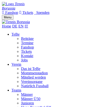
Tennis
Borussia
Fanshop
Tickets
Spenden
Menu
Home
DE
EN
IT
TeBe
Beiträge
Termine
Fanshop
Tickets
Kontakt
Jobs
Verein
Das ist TeBe
Mommsenstadion
Mitglied werden
Vereinsorgane
Natürlich Fussball
Teams
Männer
Männer Ü50
Junioren