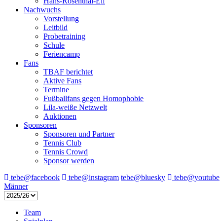
Hans-Rosenthal-Elf
Nachwuchs
Vorstellung
Leitbild
Probetraining
Schule
Feriencamp
Fans
TBAF berichtet
Aktive Fans
Termine
Fußballfans gegen Homophobie
Lila-weiße Netzwelt
Auktionen
Sponsoren
Sponsoren und Partner
Tennis Club
Tennis Crowd
Sponsor werden
tebe@facebook
tebe@instagram
tebe@bluesky
tebe@youtube
Männer
Team