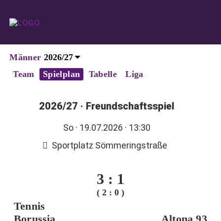
Männer
Team
Spielplan
Tabelle
Liga
2026/27
·
Freundschaftsspiel
So
· 19.07.2026 · 13:30
Sportplatz Sömmeringstraße
3
:
1
( 2 : 0 )
Tennis
Borussia
Altona 93