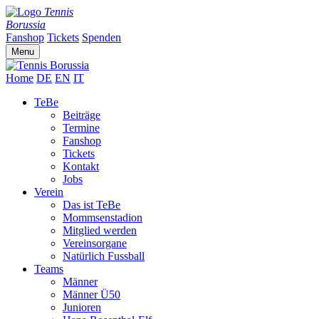
Tennis
Borussia
Fanshop
Tickets
Spenden
Menu
Home
DE
EN
IT
TeBe
Beiträge
Termine
Fanshop
Tickets
Kontakt
Jobs
Verein
Das ist TeBe
Mommsenstadion
Mitglied werden
Vereinsorgane
Natürlich Fussball
Teams
Männer
Männer Ü50
Junioren