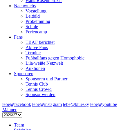
Hans-Rosenthal-Elf
Nachwuchs
Vorstellung
Leitbild
Probetraining
Schule
Feriencamp
Fans
TBAF berichtet
Aktive Fans
Termine
Fußballfans gegen Homophobie
Lila-weiße Netzwelt
Auktionen
Sponsoren
Sponsoren und Partner
Tennis Club
Tennis Crowd
Sponsor werden
tebe@facebook
tebe@instagram
tebe@bluesky
tebe@youtube
Männer
Team