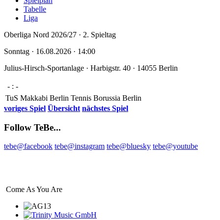
Spielplan
Tabelle
Liga
Oberliga Nord 2026/27
·
2. Spieltag
So
nntag
· 16.08.2026 · 14:00
Julius-Hirsch-Sportanlage · Harbigstr. 40 · 14055 Berlin
-
:
-
TuS Makkabi Berlin
Tennis Borussia Berlin
voriges Spiel
Übersicht
nächstes Spiel
Follow TeBe...
tebe@facebook
tebe@instagram
tebe@bluesky
tebe@youtube
Come As
You Are