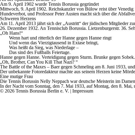
Am 9. April 1902 wurde Tennis Borussia gegründet
Mittwoch, 9. April 1902. Reichskanzler von Bülow reist über Venedig 
Hundeverbot, und Professor Peter Austen macht sich über die Abfallve
Schweren Herzens
Am 11. April 2013 jährt sich der „Austritt“ der jüdischen Mitglieder z
26. Dezember 1932. An Tennisclub Borussia. Lietzenburgerstr. 36.
Seh
„Oh Hans!“
Wenn hart und ritterlich der Hanne gegen Hanne ringt
Und wenn das Vierzigtausend in Extase bringt,
Was heißt da Sieg, was Niederlage –
Das sind des Fußballs Feiertage.
Hanne gegen Hanne. Verteidigung gegen Sturm. Brunke gegen Sobek. T
„Oh, Brother, Can You Kill That Nazi? “
The Battle of the Maxes –
Baer gegen Schmeling am 8.
Juni 1933, und
Der unbekannte Fotoredakteur machte aus seinem Herzen keine Mörde
Eine mutige Frau
Die Tennis Borussin Nelly Neppach war deutsche Meisterin im Dament
In der Nacht vom Sonntag, den 7. Mai 1933, auf Montag, den 8. Mai, 
© 2026 Tennis Borussia Berlin e. V. |
Impressum