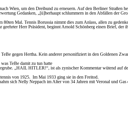
nach Wien, um den Dreibund zu erneuern. Auf den Berliner Straßen herr
rwertung Gedanken, „[ü]berhaupt schlummern in den Abfällen der Großs
um 80ten Mal. Tennis Borussia nimmt dies zum Anlass, allen zu gedenken
r geehrter Herr Präsident
, beginnt Arnold Schönberg einen Brief, der ih
eBe gegen Hertha. Kein anderer personifiziert in den Goldenen Zwanz
 was TeBe damit zu tun hatte
rgrube. „HAIL HITLER!“, ist als zynischer Kommentar wütend auf de
ennis von 1925. Im Mai 1933 ging sie in den Freitod.
nahm sich Nelly Neppach im Alter von 34 Jahren mit Veronal und Gas d