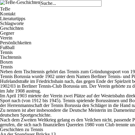
TeBe
Kontakt
Literaturtipps
Schlagworte
Geschichten
Gegner
Verein
Persönlichkeiten
Fußball
Tennis
Tischtennis
Boxen
Tennis
Neben dem Tischtennis gehört das Tennis zum Gründungssport von 190
Tennis Borussia wurde 1902 unter dem Namen Berliner Tennis- und Pin
Hufelandstraße im Friedrichshain nach, das gegen Ende der Spielzeit b
1902/03 in Berliner Tennis-Club Borussia um. Der Verein gehörte zu 
im Jahr 1908 austrug.
Im April 1903 mietete der Verein zwei Plätze auf der Westeisbahn di
Sport nach (von 1912 bis 1945). Tennis spielende Borussinnen und Bo
der Herrenmannschaft der Tennis Borussia den Schläger in die Hand 
Zu nennen ist aber insbesondere die Deutsche Meisterin im Dameneinze
deutschen Sportgeschichte.
Nach dem Zweiten Weltkrieg gelang es den Veilchen nicht, passende Pl
gerufen, die sich nach finanziellen Querelen 1980 vom Club trennte un
Geschichten zu Tennis
An der Spandauer Brücke 13