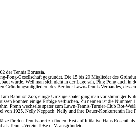
2 der Tennis Borussia.
g-Pong-Gesellschaft gegründet. Die 15 bis 20 Mitglieder des Gründun
ebaut wurde. Weil man sich nicht in der Lage sah, Ping Pong auch in de
den Gründungsmitgliedern des Berliner Lawn-Tennis Verbandes, dessen
rekt am Bahnhof Zoo; einige Umzüge später ging man vor stimmiger Kul
russen konnten einige Erfolge verbuchen. Zu nennen ist die Nummer 1 
nahm. Prenn wechselte später zum Lawn-Tennis-Turnier-Club Rot-Weiß 
l von 1925, Nelly Neppach. Nelly und ihre Dauer-Konkurrentin Ilse Fri
ätze für den Tennissport zu finden. Erst auf Initiative Hans Rosentha
d als Tennis-Verein TeBe e. V. ausgründete.