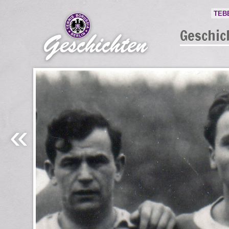
TEB
Geschic
«