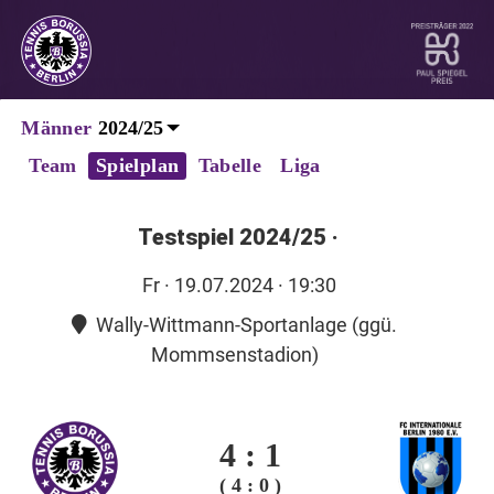
Männer
Team
Spielplan
Tabelle
Liga
Testspiel 2024/25
·
Fr
· 19.07.2024 · 19:30
Wally-Wittmann-Sportanlage (ggü.
Mommsenstadion)
4
:
1
( 4 : 0 )