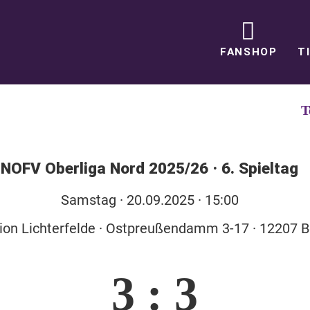
FANSHOP
T
T
NOFV Oberliga Nord 2025/26
·
6. Spieltag
Sa
mstag
· 20.09.2025 · 15:00
ion Lichterfelde · Ostpreußendamm 3-17 · 12207 B
3
:
3