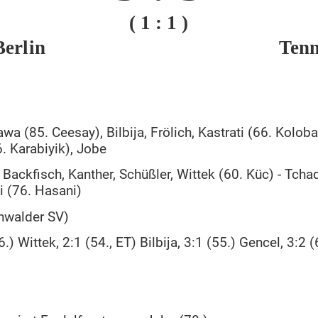
( 1 : 1 )
Berlin
Tenn
wa (85. Ceesay), Bilbija, Frölich, Kastrati (66. Koloba
6. Karabiyik), Jobe
Backfisch, Kanther, Schüßler, Wittek (60. Küc) - Tchadj
mi (76. Hasani)
nwalder SV)
6.) Wittek, 2:1 (54., ET) Bilbija, 3:1 (55.) Gencel, 3:2 