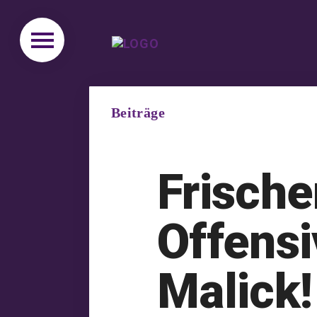
Beiträge
Frische
Offens
Malick!