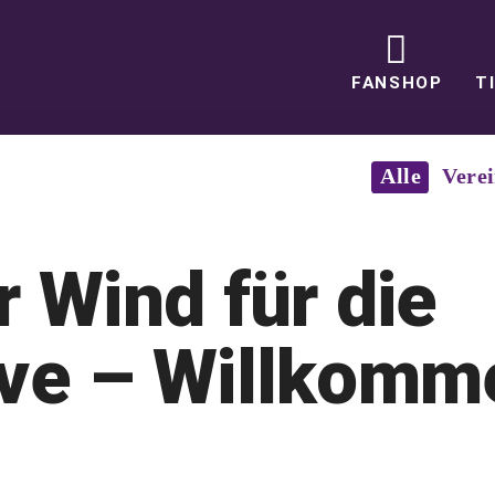
FANSHOP
T
Alle
Vere
r Wind für die
ive – Willkomm