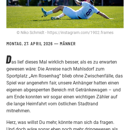
© Niko Schmidt - https://instagram.com/1902.frames
MONTAG, 27. APRIL 2026
MÄNNER
D
as lief dieses Mal wirklich besser, als es zu erwarten
gewesen wäre: Die Anreise nach Mahlsdorf zum
Sportplatz „Am Rosenhag“ blieb ohne Zwischenfälle, das
Spiel war angenehm fair, unsere Anhänger hatten einen
eigenen abgesperrten Bereich mit Getränkewagen – und
am Ende konnten wir sogar einen wichtigen Zähler auf
die lange Heimfahrt vom östlichen Stadtrand
mitnehmen.
Herz, was willst Du mehr, könnte man sich da fragen.
Und doch wäre sogar eben noch mehr dringewesen als