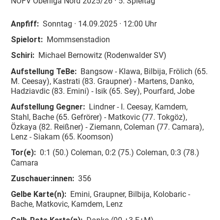
NOFV Oberliga Nord 2025/26 · 5. Spieltag
Anpfiff:
So
nntag
· 14.09.2025 · 12:00 Uhr
Spielort:
Mommsenstadion
Schiri:
Michael Bernowitz (Rodenwalder SV)
Aufstellung TeBe:
Bangsow - Klawa, Bilbija, Frölich (65.
M. Ceesay), Kastrati (83. Graupner) - Martens, Danko,
Hadziavdic (83. Emini) - Isik (65. Sey), Pourfard, Jobe
Aufstellung Gegner:
Lindner - I. Ceesay, Kamdem,
Stahl, Bache (65. Gefrörer) - Matkovic (77. Tokgöz),
Özkaya (82. Reißner) - Ziemann, Coleman (77. Camara),
Lenz - Siakam (65. Koomson)
Tor(e):
0:1 (50.) Coleman, 0:2 (75.) Coleman, 0:3 (78.)
Camara
Zuschauer:innen:
356
Gelbe Karte(n):
Emini, Graupner, Bilbija, Kolobaric -
Bache, Matkovic, Kamdem, Lenz