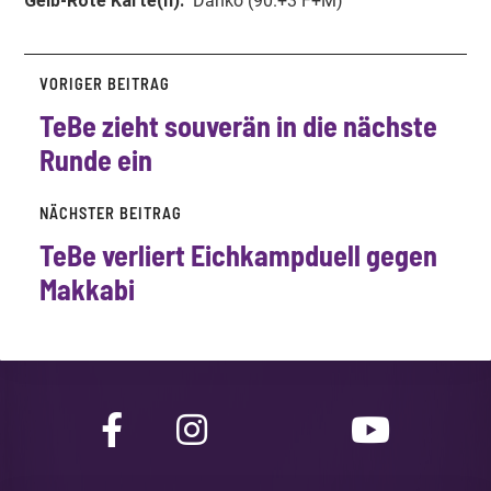
Gelb-Rote Karte(n):
Danko (90.+3 F+M)
VORIGER BEITRAG
TeBe zieht souverän in die nächste
Runde ein
NÄCHSTER BEITRAG
TeBe verliert
Eichkampduell
gegen
Makkabi