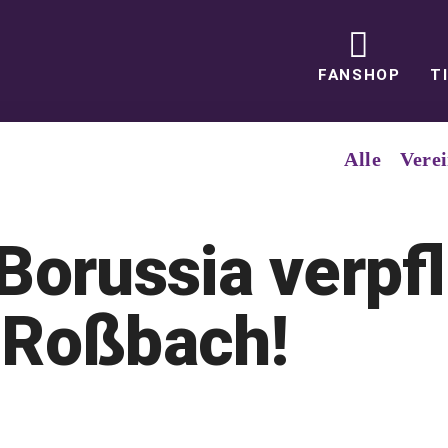
FANSHOP
T
Alle
Vere
Borussia verpfl
 Roßbach!