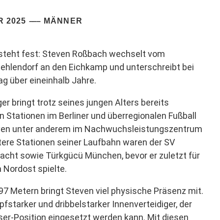
R 2025
MÄNNER
 steht fest: Steven Roßbach wechselt vom
Zehlendorf an den Eichkamp und unterschreibt bei
ag über eineinhalb Jahre.
ger bringt trotz seines jungen Alters bereits
 Stationen im Berliner und überregionalen Fußball
even unter anderem im Nachwuchsleistungszentrum
tere Stationen seiner Laufbahn waren der SV
racht sowie Türkgücü München, bevor er zuletzt für
a Nordost spielte.
,97 Metern bringt Steven viel physische Präsenz mit.
mpfstarker und dribbelstarker Innenverteidiger, der
ser-Position eingesetzt werden kann. Mit diesen