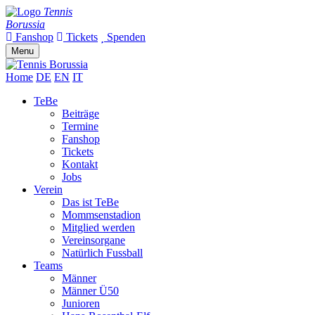
Tennis
Borussia
Fanshop
Tickets
Spenden
Menu
Home
DE
EN
IT
TeBe
Beiträge
Termine
Fanshop
Tickets
Kontakt
Jobs
Verein
Das ist TeBe
Mommsenstadion
Mitglied werden
Vereinsorgane
Natürlich Fussball
Teams
Männer
Männer Ü50
Junioren