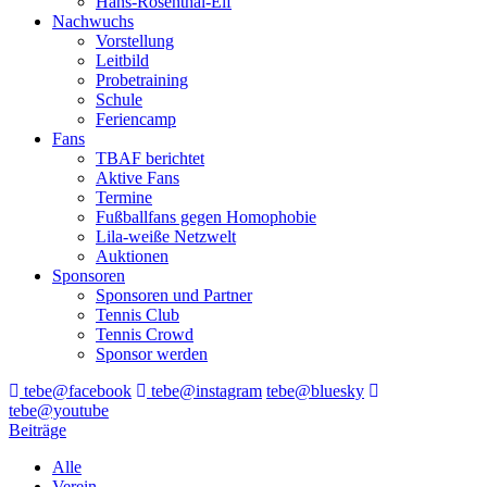
Hans-Rosenthal-Elf
Nachwuchs
Vorstellung
Leitbild
Probetraining
Schule
Feriencamp
Fans
TBAF berichtet
Aktive Fans
Termine
Fußballfans gegen Homophobie
Lila-weiße Netzwelt
Auktionen
Sponsoren
Sponsoren und Partner
Tennis Club
Tennis Crowd
Sponsor werden
tebe@facebook
tebe@instagram
tebe@bluesky
tebe@youtube
Beiträge
Alle
Verein