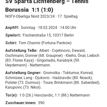
SV Sparta Lichtenberg –
Tennis
Borussia
1:1 (1:0)
NOFV-Oberliga Nord 2023/24 · 17. Spieltag
Anpfiff:
So
nntag
· 18.02.2024 · 14:00 Uhr
Spielort:
Fischerstraße 15, 10317 Berlin
Schiri:
Tom Channir (Fortuna Pankow)
Aufstellung TeBe:
Albert - Cvjetinovic, Dewald,
Oschmann, Donner (68. Graupner) - Kleihs, Önal, Liebich
(83. Flores Kaya) - Grigoriadis, Karabiyik (59.
Heydemann) - Nattermann.
Aufstellung Gegner:
Gromotka - Toktumur, Konrad,
Schmüser, Lang - Djukovic - Hadziavdic (80. Noack),
Polster (73. Durmus) - Toure, Brinkmann (80. Saberdest),
Karupovic (73. Nikol).
Tor(e):
1:0 (26.) Havziavdic, 1:1 (88.) Nattermann
Zuschauer:innen:
390