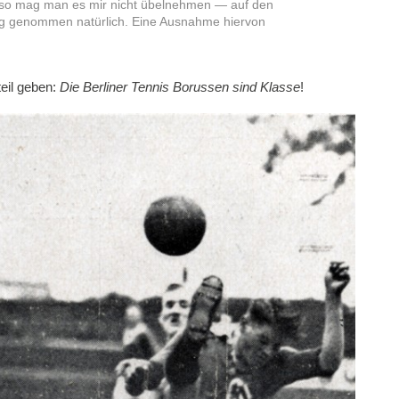
 so mag man es mir nicht übelnehmen — auf den
g genommen natürlich. Eine Ausnahme hiervon
…
teil geben:
Die Berliner Tennis Borussen sind Klasse
!