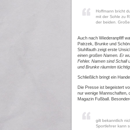
Hoffmann bricht du
mit der Sohle zu R
der beiden. Großer
Auch nach Wiederanpfiff wa
Patrzek, Brunke und Schön
Stuhlfauth zeigt erste Unsi
einen großen Namen. Er wur
Fehler. Namen sind Schall 
und Brunke räumten tüchtig
Schließlich bringt ein Hande
Die Presse ist begeistert v
nur wenige Mannschaften, d
Magazin Fußball. Besondere
gilt bekanntlich n
Sportlehrer kann s