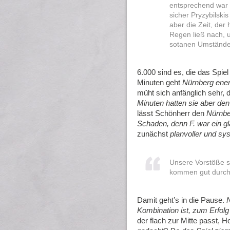
entsprechend war 
sicher Pryzybilski
aber die Zeit, der
Regen ließ nach, 
sotanen Umständen
6.000 sind es, die das Spie
Minuten geht
Nürnberg ener
müht sich anfänglich sehr,
Minuten hatten sie aber de
lässt Schönherr den
Nürnbe
Schaden, denn F. war ein gl
zunächst
planvoller und sy
Unsere Vorstöße s
kommen gut durch, 
Damit geht’s in die Pause.
N
Kombination ist, zum Erfolg 
der flach zur Mitte passt, 