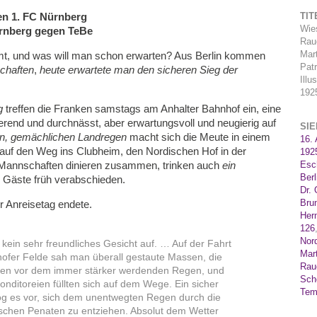
en 1. FC Nürnberg
TI
Wie
ürnberg gegen TeBe
Rau
Mart
t, und was will man schon erwarten? Aus Berlin kommen
Patr
chaften
,
heute erwartete man den sicheren Sieg der
Illu
192
g
treffen die Franken samstags am Anhalter Bahnhof ein, eine
ierend und durchnässt, aber erwartungsvoll und neugierig auf
SI
en, gemächlichen Landregen
macht sich die Meute in einem
16.
uf den Weg ins Clubheim, den Nordischen Hof in der
192
e Mannschaften dinieren zusammen, trinken auch
ein
Esc
Berl
e Gäste früh verabschieden.
Dr. 
Bru
er Anreisetag endete.
Her
126
Nor
kein sehr freundliches Gesicht auf. … Auf der Fahrt
Mar
fer Felde sah man überall gestaute Massen, die
Rau
ten vor dem immer stärker werdenden Regen, und
Sch
nditoreien füllten sich auf dem Wege. Ein sicher
Tem
 zog es vor, sich dem unentwegten Regen durch die
mischen Penaten zu entziehen. Absolut dem Wetter