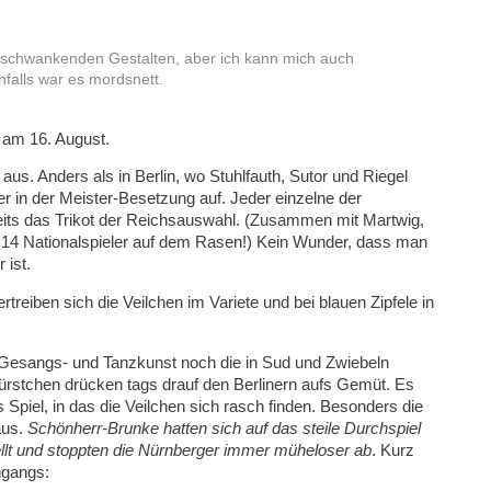
 schwankenden Gestalten, aber ich kann mich auch
nfalls war es mordsnett.
 am 16. August.
aus. Anders als in Berlin, wo Stuhlfauth, Sutor und Riegel
ger in der Meister-Besetzung auf. Jeder einzelne der
reits das Trikot der Reichsauswahl. (Zusammen mit Martwig,
 14 Nationalspieler auf dem Rasen!) Kein Wunder, dass man
 ist.
treiben sich die Veilchen im Variete und bei blauen Zipfele in
Gesangs- und Tanzkunst noch die in Sud und Zwiebeln
ürstchen drücken tags drauf den Berlinern aufs Gemüt. Es
 Spiel, in das die Veilchen sich rasch finden. Besonders die
aus.
Schönherr-Brunke hatten sich auf das steile Durchspiel
ellt und stoppten die Nürnberger immer müheloser ab
. Kurz
hgangs: