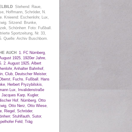
TELBILD
Stehend: Raue,
se, Hoffmann, Schröder, N.
e. Knieend: Eschenlohr, Lux,
wig. Sitzend: Brunke,
zek, Schönherr. Foto: Fußball.
strierte Sportzeitung, Nr. 33,
5. Quelle: Archiv Buschbom.
EHE AUCH
1. FC Nürnberg
,
 August 1925
,
1920er Jahre
,
5
,
2. August 1925
,
Albert
henlohr
,
Anhalter Bahnhof
,
in
,
Club
,
Deutscher Meister
,
Oberst
,
Fuchs
,
Fußball
,
Hans
nke
,
Herbert Pryzybilskis
,
mann Lux
,
Invalidenstraße
,
Jacques Karp
,
Kugler
,
discher Hof
,
Nürnberg
,
Otto
twig
,
Otto Nerz
,
Otto Wiese
,
e
,
Riegel
,
Schröder
,
önherr
,
Stuhlfauth
,
Sutor
,
pelhofer Feld
,
Träg