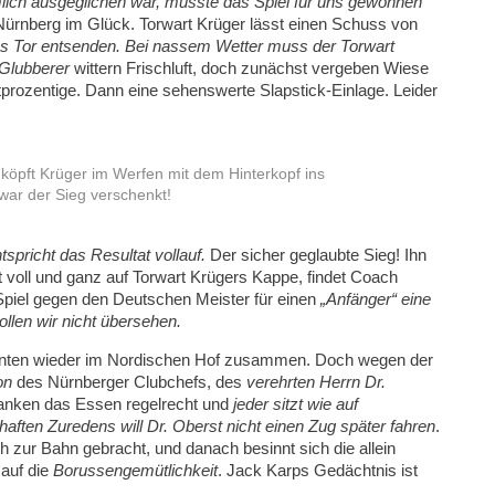
lich ausgeglichen war, musste das Spiel für uns gewonnen
ürnberg im Glück. Torwart Krüger lässt einen Schuss von
ns Tor entsenden. Bei nassem Wetter muss der Torwart
Glubberer
wittern Frischluft, doch zunächst vergeben Wiese
rozentige. Dann eine sehenswerte Slapstick-Einlage. Leider
köpft Krüger im Werfen mit dem Hinterkopf ins
war der Sieg verschenkt!
spricht das Resultat vollauf.
Der sicher geglaubte Sieg! Ihn
voll und ganz auf Torwart Krügers Kappe, findet Coach
n Spiel gegen den Deutschen Meister für einen
„Anfänger“
eine
llen wir nicht übersehen.
enten wieder im Nordischen Hof zusammen. Doch wegen der
on
des Nürnberger Clubchefs, des
verehrten Herrn Dr.
anken das Essen regelrecht und
jeder sitzt wie auf
bhaften Zuredens will Dr. Oberst nicht einen Zug später fahren
.
 zur Bahn gebracht, und danach besinnt sich die allein
 auf die
Borussengemütlichkeit
. Jack Karps Gedächtnis ist