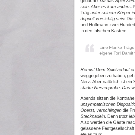
gedacht?
Da das Spiel ziem
sein. Aber es kam anders.
N
Träg
unter seinem Körper i
doppelt vorsichtig sein!
Die
und Hoffmann zwei Hundertp
in den falschen Kasten:
Eine Flanke Trägs 
eigene Tor! Damit 
Remis! Dem Spielverlauf ent
weggegeben zu haben, geht 
Nerz. Aber natürlich ist ei
starke Nervenprobe. Das wo
Abends sitzen die Kontrah
unsympathischen Dispositi
Oberst
,
verschlingen
die Fr
Stecknadeln
. Denn
trotz le
Also werden die Gäste rasch
gelassene Festgesellschaft
etwas trüb: