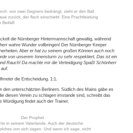
rch: von zwei Gegnern bedrängt, zieht er den Ball
aue zurück, der flach einschiebt. Eine Prachtleistung
 Beifall!
ckelt die Nürnberger Hintermannschaft gewaltig, während
herr wahre Wunder vollbringen! Der Nürnberger Keeper
cherheiten. Aber er
hat zu seinem großen Können auch noch
de von unserem Innensturm zu sehr respektiert. Das ist ein
und Rauch! Da machte mir die Verteidigung Spaß! Schönherr
 auf.
lfmeter die Entscheidung. 1:1.
on den unterschätzten Berlinern. Südlich des Mains gäbe es
ie diesen Verein zu schlagen imstande sind, schreibt das
 Würdigung findet auch der Trainer.
Der Prophet
ichts in seinem Vaterlande. Auch der deutsche
olches von sich sagen. Und wenn ich sage, nicht