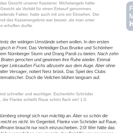
das Gesicht unserer Kassierer. Michelangelo hätte
s Gesicht als Vorbild für einen Entwurf genommen,
 heilende Faktor, hatte auch mit uns ein Einsehen. Der
und das Kassenergebnis war besser, als man unter
 erhoffen durfte.
l trotz der widrigen Umstände sehen wollen. In den ersten
gisch in Front
. Das Verteidiger-Duo Brunke und Schönherr
 dem Nürnberger Sturm und Drang Paroli zu bieten.
Nach zehn
n Braten gerochen
und gewinnen ihre Ruhe wieder. Einmal
rger Linksaußen Fuchs allzusehr aus dem Auge. Aber ohne
atter Versager
, notiert Nerz brüsk. Das Spiel des Clubs
stematischer
. Doch die Veilchen blühen langsam auf.
ind schneller und wuchtiger. Eschenlohr-Schröder
die Flanke schießt Raue schön flach ein! 1:0.
ürnberg strengt sich nun mächtig an. Aber so schön die
reicht es nicht
. Im Gegenteil. Flanke von Schröder auf Raue,
Hoffmann braucht nur noch einzuschieben. 2:0! Wer hätte das