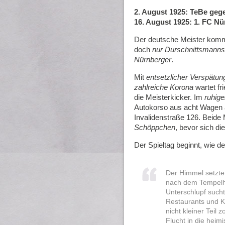
2. August 1925: TeBe geg
16. August 1925: 1. FC N
Der deutsche Meister komm
doch
nur Durschnittsmanns
Nürnberger
.
Mit
entsetzlicher Verspätun
zahlreiche Korona
wartet fr
die Meisterkicker. Im
ruhig
Autokorso aus acht Wagen a
Invalidenstraße 126. Beid
Schöppchen
, bevor sich di
Der Spieltag beginnt, wie d
Der Himmel setzte 
nach dem Tempelho
Unterschlupf such
Restaurants und Ko
nicht kleiner Teil
Flucht in die hei