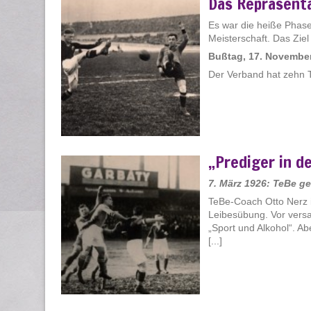
Das Repräsent
Es war die heiße Phase
Meisterschaft. Das Ziel
Bußtag, 17. Novembe
Der Verband hat zehn 
„Prediger in d
7. März 1926: TeBe g
TeBe-Coach Otto Nerz i
Leibesübung. Vor versa
„Sport und Alkohol“. Ab
[...]