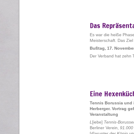
Das Repräsent
Es war die heiße Phase
Meisterschaft. Das Ziel
Bußtag, 17. Novembe
Der Verband hat zehn 
Eine Hexenküc
Tennis Borussia und i
Herberger. Vortrag g
Veranstaltung
L
[iebe]
Tennis-Borusse
Berliner Verein,
91.000
[d]
arunter der König un