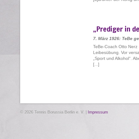
„Prediger in d
7. März 1926: TeBe g
TeBe-Coach Otto Nerz i
Leibesübung. Vor versa
„Sport und Alkohol“. Ab
[...]
© 2026 Tennis Borussia Berlin e. V. |
Impressum