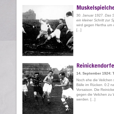
Muskelspielch
30. Januar 1927.
Das S
ein kleiner Schritt zur
wird gegen Hertha um d
[...]
Reinickendorfe
14. September 1924: 
Noch ehe die Veilchen 
Bälle im Rücken. 0:2 na
Vorsaison. Die Reinick
gegen die Veilchen zu 
werden. [...]