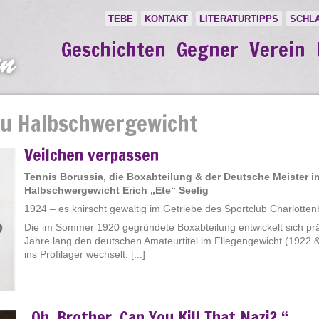
TEBE
KONTAKT
LITERATURTIPPS
SCHL
Geschichten
Gegner
Verein
zu Halbschwergewicht
Veilchen verpassen
Tennis Borussia, die Boxabteilung & der Deutsche Meister i
Halbschwergewicht Erich „Ete“ Seelig
1924 – es knirscht gewaltig im Getriebe des Sportclub Charlotte
Die im Sommer 1920 gegründete Boxabteilung entwickelt sich präc
Jahre lang den deutschen Amateurtitel im Fliegengewicht (1922 &
ins Profilager wechselt. [...]
„Oh, Brother, Can You Kill That Nazi? “