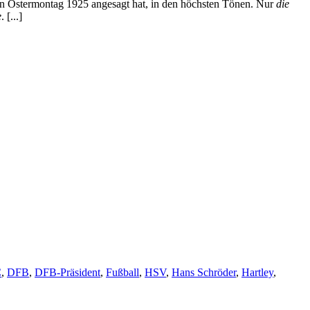
 den Ostermontag 1925 angesagt hat, in den höchsten Tönen. Nur
die
e
. [...]
C
,
DFB
,
DFB-Präsident
,
Fußball
,
HSV
,
Hans Schröder
,
Hartley
,