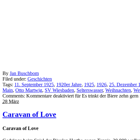
By
Jan Buschbom
Filed under:
Geschichten
Tags:
11. September 1925
,
1920er Jahre
,
1925
,
1926
,
25. Dezember 
Main
,
Otto Martwig
,
SV Wiesbaden
,
Selterswasser
,
Weihnachten
,
Wei
Comments:
Kommentare deaktiviert
für Es trinkt der Biere zehn gern 
28 März
Caravan of Love
Caravan of Love