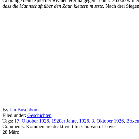
Gedränge beim Spiel der Rivalen Hertha gegen Tennis. 20.000 woll
dass die Mannschaft über den Zaun klettern musste.
Nach drei Siegen 
By
Jan Buschbom
Filed under:
Geschichten
Tags:
17. Oktober 1926
,
1920er Jahre
,
1926
,
3. Oktober 1926
,
Boxe
Comments:
Kommentare deaktiviert
für Caravan of Love
28 März