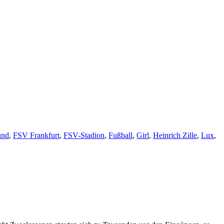
und
,
FSV Frankfurt
,
FSV-Stadion
,
Fußball
,
Girl
,
Heinrich Zille
,
Lux
,