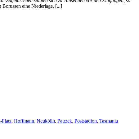
cht Zugelassenen stauten sich zu Tausenden vor den Eingängen, so
 Borussen eine Niederlage. [...]
-Platz
,
Hoffmann
,
Neukölln
,
Patrzek
,
Poststadion
,
Tasmania