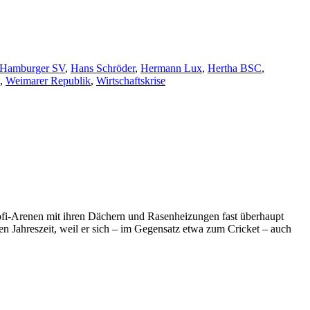
Hamburger SV
,
Hans Schröder
,
Hermann Lux
,
Hertha BSC
,
,
Weimarer Republik
,
Wirtschaftskrise
rofi-Arenen mit ihren Dächern und Rasenheizungen fast überhaupt
lten Jahreszeit, weil er sich – im Gegensatz etwa zum Cricket – auch