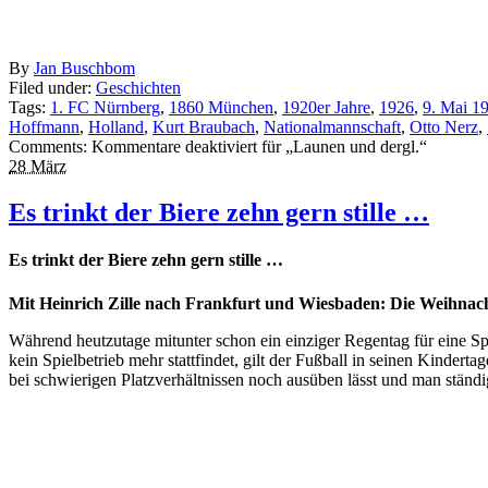
By
Jan Buschbom
Filed under:
Geschichten
Tags:
1. FC Nürnberg
,
1860 München
,
1920er Jahre
,
1926
,
9. Mai 1
Hoffmann
,
Holland
,
Kurt Braubach
,
Nationalmannschaft
,
Otto Nerz
,
Comments:
Kommentare deaktiviert
für „Launen und dergl.“
28 März
Es trinkt der Biere zehn gern stille …
Es trinkt der Biere zehn gern stille …
Mit Heinrich Zille nach Frankfurt und Wiesbaden: Die Weihnach
Während heutzutage mitunter schon ein einziger Regentag für eine Sp
kein Spielbetrieb mehr stattfindet, gilt der Fußball in seinen Kindert
bei schwierigen Platzverhältnissen noch ausüben lässt und man ständig