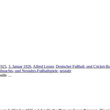
1925
,
3. Januar 1926
,
Alfred Lesser
,
Deutscher Fußball- und Cricket-B
hnachts- und Neujahrs-Fußballspiele
,
neujahr
stille …