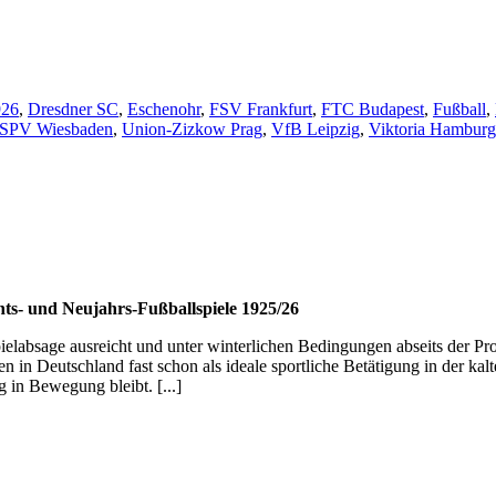
926
,
Dresdner SC
,
Eschenohr
,
FSV Frankfurt
,
FTC Budapest
,
Fußball
,
SPV Wiesbaden
,
Union-Zizkow Prag
,
VfB Leipzig
,
Viktoria Hamburg
ts- und Neujahrs-Fußballspiele 1925/26
ielabsage ausreicht und unter winterlichen Bedingungen abseits der P
agen in Deutschland fast schon als ideale sportliche Betätigung in der ka
 in Bewegung bleibt. [...]