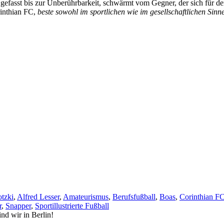
d gefasst bis zur Unberührbarkeit, schwärmt vom Gegner, der sich für
orinthian FC,
beste sowohl im sportlichen wie im gesellschaftlichen Sinn
tzki
,
Alfred Lesser
,
Amateurismus
,
Berufsfußball
,
Boas
,
Corinthian F
r
,
Snapper
,
Sportillustrierte Fußball
ind wir in Berlin!