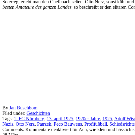
So erregt erlebt man den Chefcoach selten. Otto Nerz, sonst kühl un
besten Amateure des ganzen Landes
, so beschreibt er den elitären C
By
Jan Buschbom
Filed under:
Geschichten
Tags:
1. FC Nürnberg
,
13. april 1925
,
1920er Jahre
,
1925
,
Adolf Wiso
Nazis
,
Otto Nerz
,
Patrzek
,
Peco Bauwens
,
Profifußball
,
Schiedsrichte
Comments:
Kommentare deaktiviert
für Ach, wie klein und hässlich s
28 März