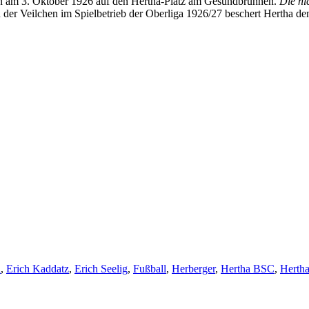
en am 3. Oktober 1926 auf den Hertha-Platz am Gesundbrunnen.
Die ni
der Veilchen im Spielbetrieb der Oberliga 1926/27 beschert Hertha den
n
,
Erich Kaddatz
,
Erich Seelig
,
Fußball
,
Herberger
,
Hertha BSC
,
Hertha