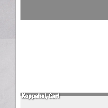
Koppehel, Carl
06 März