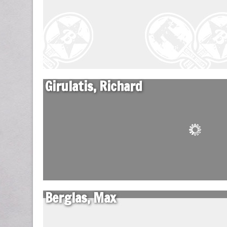
Girulatis, Richard
06 März
Berglas, Max
06 März