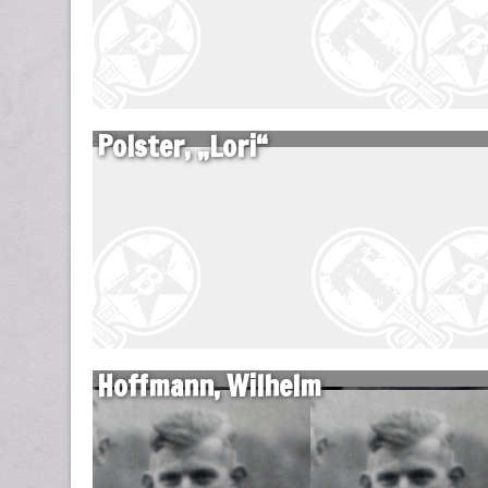
Polster, „Lori“
22 März
Hoffmann, Wilhelm
22 März