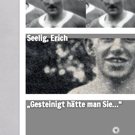
Seelig, Erich
21 März
„Gesteinigt hätte man Sie…“
16 März