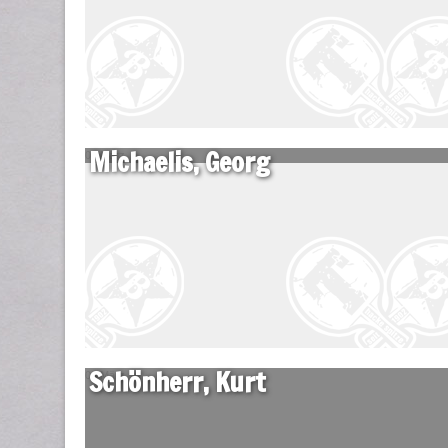
Michaelis, Georg
06 März
Schönherr, Kurt
04 März