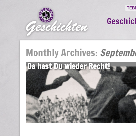
TEB
Geschic
Monthly Archives:
Septemb
Da hast Du wieder Recht!
29 Sep.