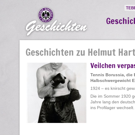
TEB
Geschic
Geschichten zu Helmut Har
Veilchen verpa
Tennis Borussia, die
Halbschwergewicht Er
1924 – es knirscht gew
Die im Sommer 1920 geg
Jahre lang den deutsch
ins Profilager wechselt. [