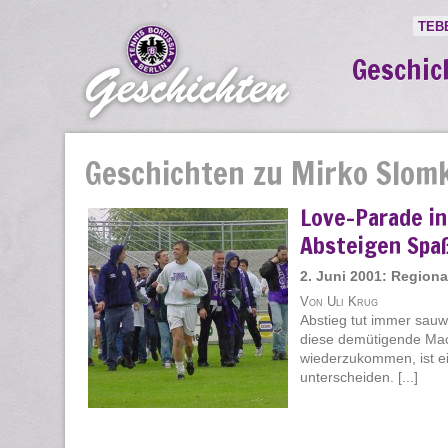
TEB
Geschic
Geschichten zu Mirko Slom
Love-Parade in
Absteigen Spa
2. Juni 2001: Region
Von Uli Krug
Abstieg tut immer sauw
diese demütigende Mach
wiederzukommen, ist ei
unterscheiden. [...]