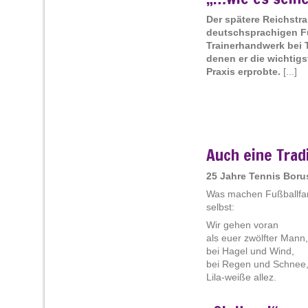
Der spätere Reichstra
deutschsprachigen Fuß
Trainerhandwerk bei T
denen er die wichtig
Praxis erprobte.
[...]
Auch eine Trad
25 Jahre Tennis Boru
Was machen Fußballfans,
selbst:
Wir gehen voran
als euer zwölfter Mann,
bei Hagel und Wind,
bei Regen und Schnee
Lila-weiße allez.
Im Sommer 1927 kling