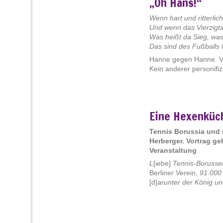
„Oh Hans!“
Regen und Schnee und Sturmgebraus
halten niemals uns zu Haus! [...]
Wenn hart und ritterli
Und wenn das Vierzigta
Was heißt da Sieg, was
Das sind des Fußballs 
Hanne gegen Hanne. Ve
Kein anderer personifiz
Eine Hexenküc
Tennis Borussia und i
Herberger. Vortrag g
Veranstaltung
L
[iebe]
Tennis-Borusse
Berliner Verein,
91.000
[d]
arunter der König un