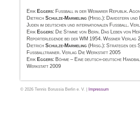
Erik
Eggers
: Fußball in der Weimarer Republik. Ago
Dietrich
Schulze-Marmeling
(Hrsg.): Davidstern und 
Juden im deutschen und internationalen Fußball. Ver
Erik
Eggers
: Die Stimme von Bern. Das Leben von He
Reporterlegende bei der WM 1954. Wißner Verlag 
Dietrich
Schulze-Marmeling
(Hrsg.): Strategen des S
Fußballtrainer. Verlag Die Werkstatt 2005
Erik
Eggers
: Böhme – Eine deutsch-deutsche Handbal
Werkstatt 2009
© 2026 Tennis Borussia Berlin e. V. |
Impressum