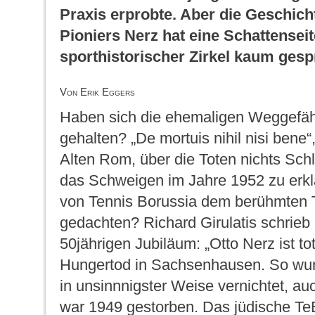
Praxis erprobte. Aber die Geschich
Pioniers Nerz hat eine Schattenseit
sporthistorischer Zirkel kaum gesp
Von Erik Eggers
Haben sich die ehemaligen Weggefähr
gehalten? „De mortuis nihil nisi bene“
Alten Rom, über die Toten nichts Schle
das Schweigen im Jahre 1952 zu erklä
von Tennis Borussia dem berühmten T
gedachten? Richard Girulatis schrieb 
50jährigen Jubiläum: „Otto Nerz ist tot
Hungertod in Sachsenhausen. So wurd
in unsinnnigster Weise vernichtet, a
war 1949 gestorben. Das jüdische Te