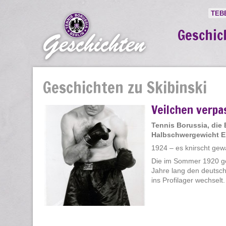
TEB
Geschic
Geschichten zu Skibinski
Veilchen verpa
Tennis Borussia, die
Halbschwergewicht Er
1924 – es knirscht gew
Die im Sommer 1920 geg
Jahre lang den deutsch
ins Profilager wechselt. [