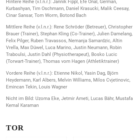
Hintere Reihe (v.l.n.r.): Jannik Fippl, Efe Önal, German,
Kurbashyan, Tim Oschmann, Daniel Krasucki, Malik Ceesay,
Cinar Sansar, Tom Worm, Botond Bach
Mittlere Reihe (v.l.n.r.): Rene Schröder (Betreuer), Christopher
Brauer (Trainer), Stephan Kling (Co-Trainer), Julien Damelang,
Felix Pilger, Ruben Travassos, Nemanja Samardzic, Altin
Vrella, Max Düwel, Luca Marino, Justin Neumann, Robin
Traboulsi, Justin Dahl (Physiotherapeut), Bosko Lucic
(Torwart-Trainer), Thomas vom Hagen (Athletiktrainer)
Vordere Reihe (v.l.n.r.): Etienne Nikol, Yasin Dag, Björn
Heydemann, Karl Albers, Melvin Williams, Milos Cvjetinovic,
Emincan Tekin, Louis Wagner
Nicht im Bild: Uzoma Eke, Jetmir Ameti, Lucas Bähr, Mustafa
Kemal Karaman
TOR