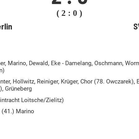
( 2 : 0 )
rlin
S
er, Marino, Dewald, Eke - Damelang, Oschmann, Worm,
n)
inter, Hollwitz, Reiniger, Krüger, Chor (78. Owczarek)
), Grüneberg
ntracht Loitsche/Zielitz)
0 (41.) Marino