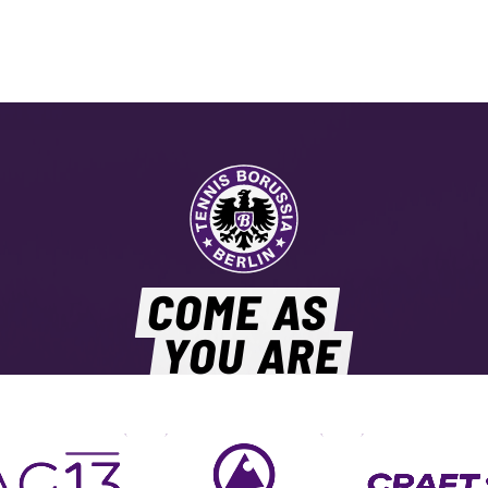
COME AS
YOU ARE